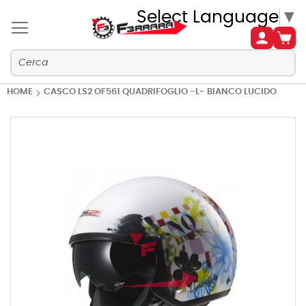
Select Language
▼
HOME
CASCO LS2 OF561 QUADRIFOGLIO -L- BIANCO LUCIDO
Vai
alla
fine
della
galleria
di
immagini