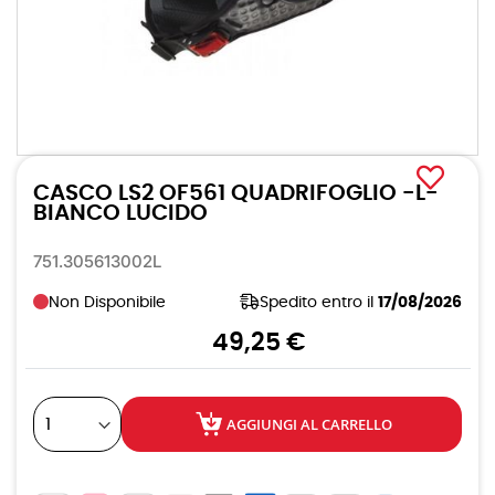
Vai
all'inizio
CASCO LS2 OF561 QUADRIFOGLIO -L-
della
galleria
BIANCO LUCIDO
di
immagini
751.305613002L
Non Disponibile
Spedito entro il
17/08/2026
49,25 €
AGGIUNGI AL CARRELLO