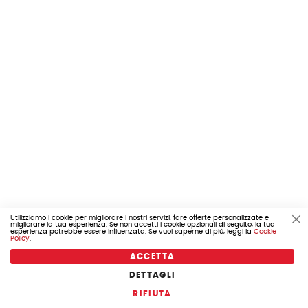
Utilizziamo i cookie per migliorare i nostri servizi, fare offerte personalizzate e
migliorare la tua esperienza. Se non accetti i cookie opzionali di seguito, la tua
Cl
esperienza potrebbe essere influenzata. Se vuoi saperne di più, leggi la
Cookie
Co
Policy
.
Ba
ACCETTA
DETTAGLI
COD. 655.B004789
RIFIUTA
TUBO ARIA PORTER MAXXI 2011 - 2015