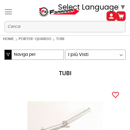
Select Language
▼
HOME
PORTER-QUARGO
TUBI
Naviga per
Imposta
la
direzione
TUBI
crescente