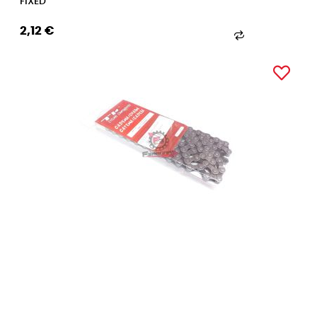
FIXED
2,12 €