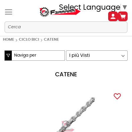
Select Language
▼
HOME
CICLO BICI
CATENE
Naviga per
Imposta
la
direzione
CATENE
crescente