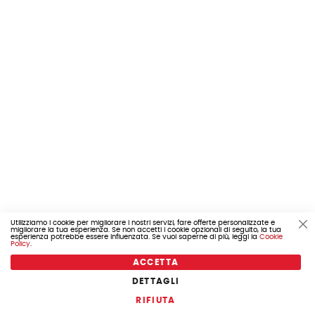
Utilizziamo i cookie per migliorare i nostri servizi, fare offerte personalizzate e
migliorare la tua esperienza. Se non accetti i cookie opzionali di seguito, la tua
Cl
esperienza potrebbe essere influenzata. Se vuoi saperne di più, leggi la
Cookie
Co
Policy
.
Ba
ACCETTA
DETTAGLI
COD. 653.525240519
RIFIUTA
CATENA BICI 10V 116 MAGLIE GRIGIO X10 73 OEM IN