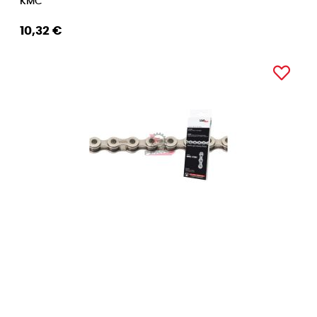
KMC
10,32 €