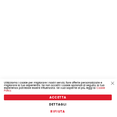
Utilizziamo i cookie per migliorare i nostri servizi, fare offerte personalizzate e
migliorare la tua esperienza. Se non accetti i cookie opzionali di seguito, la tua
Cl
esperienza potrebbe essere influenzata. Se vuoi saperne di più, leggi la
Cookie
Co
Policy
.
Ba
ACCETTA
PIAGGIO
DETTAGLI
COD. 655.875068
RIFIUTA
POMPA ACQUA MP3 BEVERLY Nexus SR MAX 125 875068