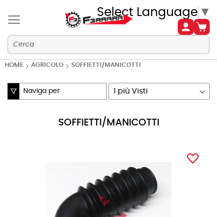
Select Language
▼
HOME
AGRICOLO
SOFFIETTI/MANICOTTI
Naviga per
Imposta
la
direzione
SOFFIETTI/MANICOTTI
crescente