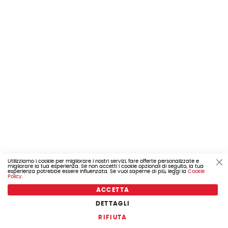
Utilizziamo i cookie per migliorare i nostri servizi, fare offerte personalizzate e
migliorare la tua esperienza. Se non accetti i cookie opzionali di seguito, la tua
Cl
esperienza potrebbe essere influenzata. Se vuoi saperne di più, leggi la
Cookie
Co
Policy
.
Ba
ACCETTA
PIAGGIO
DETTAGLI
COD. 655.1A0093185
RIFIUTA
MARMITTA VESPA GTS GT GTV ORIGINALE PIAGGIO