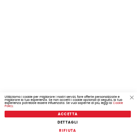
Utilizziamo i cookie per migliorare i nostri servizi, fare offerte personalizzate e
migliorare la tua esperienza. Se non accetti i cookie opzionali di seguito, la tua
Cl
esperienza potrebbe essere influenzata. Se vuoi saperne di più, leggi la
Cookie
Co
Policy
.
Ba
ACCETTA
DETTAGLI
COD. 457.305653210
RIFIUTA
COPERTONE 700X35 E-BIKE 5MM REFLEX 60TPI ETRTO 37-