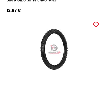
584 RIGIDO 30TPI CHAOYANG
12,87 €