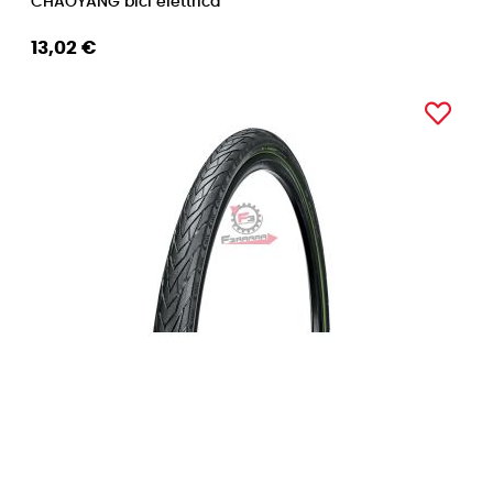
CHAOYANG bici elettrica
13,02 €