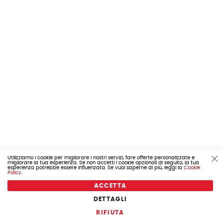
Utilizziamo i cookie per migliorare i nostri servizi, fare offerte personalizzate e
migliorare la tua esperienza. Se non accetti i cookie opzionali di seguito, la tua
Cl
esperienza potrebbe essere influenzata. Se vuoi saperne di più, leggi la
Cookie
Co
Policy
.
Ba
ACCETTA
DETTAGLI
COD. 655.1E003367
RIFIUTA
PANNELLO ANTERIORE PORTA SINISTRA PORTER