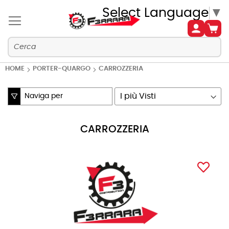
Select Language
▼
HOME
PORTER-QUARGO
CARROZZERIA
Naviga per
Imposta
la
direzione
CARROZZERIA
crescente