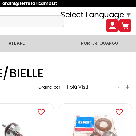
il
ordini@ferrararicambi.it
Select Language
▼
VTL APE
PORTER-QUARGO
/BIELLE
Im
Ordina per
la
dir
cr