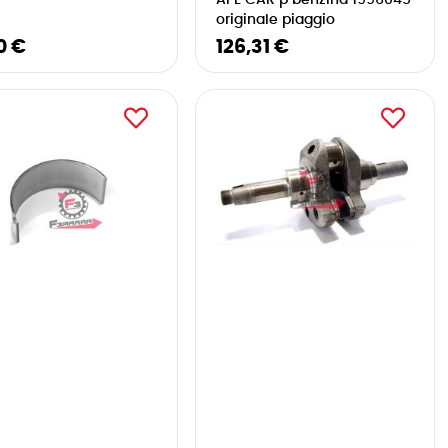
APE CAR p benzina 1996045
originale piaggio
0 €
126,31 €