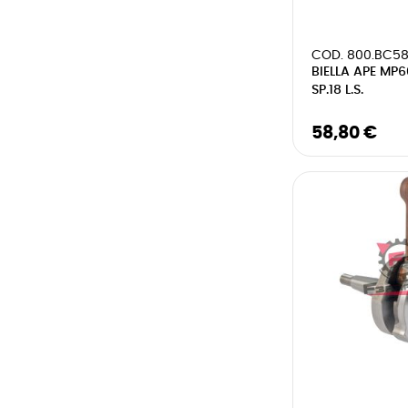
COD. 800.BC5
BIELLA APE MP
SP.18 L.S.
58,80 €