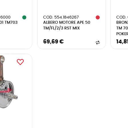
86000
COD. 554.1846267
COD. 
601 TM703
ALBERO MOTORE APE 50
BRONZ
TM/FL/2/3 RST MIX
TM 70
POKE
69,69 €
14,8