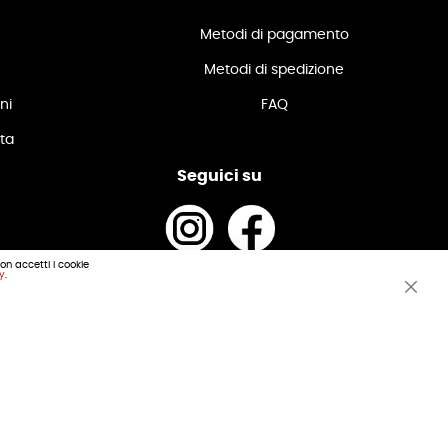
Metodi di pagamento
Metodi di spedizione
ni
FAQ
ita
Seguici su
non accetti i cookie
cy
.
.IVA e C.F. 01489340719
Clos
zino Automotive
Cook
Bar