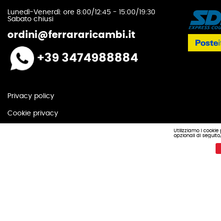
Lunedì-Venerdì: ore 8:00/12:45 - 15:00/19:30
Sabato chiusi
ordini@ferrararicambi.it
+39 3474988884
Privacy policy
Cookie privacy
Utilizziamo i cookie
opzionali di seguit
Ferrara & Figli s.n.c.
Realizzazione e