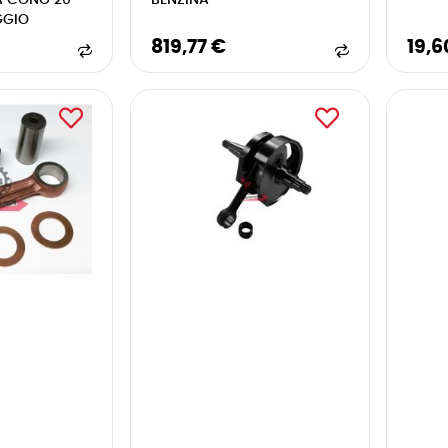
A CONO 20
BENZINA
GGIO
819,77 €
19,6