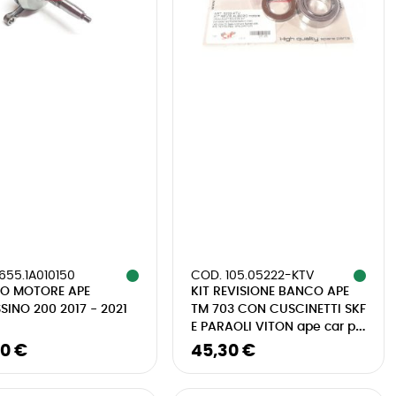
655.1A010150
COD. 105.05222-KTV
RO MOTORE APE
KIT REVISIONE BANCO APE
SINO 200 2017 - 2021
TM 703 CON CUSCINETTI SKF
E PARAOLI VITON ape car p2
p3
00 €
45,30 €