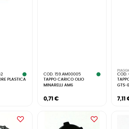
PIAGG
62
COD. 159.AM00005
COD.
ORE PLASTICA
TAPPO CARICO OLIO
TAPP
MINARELLI AM6
GTS-B
0,71 €
7,11 