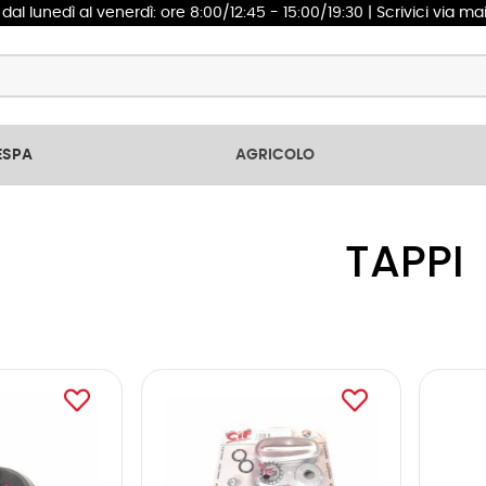
1
dal lunedì al venerdì: ore 8:00/12:45 - 15:00/19:30 | Scrivici via ma
ESPA
AGRICOLO
TAPPI