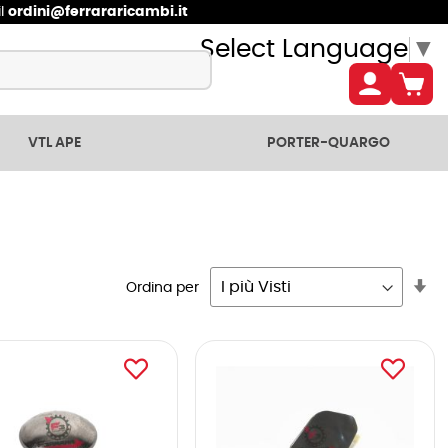
il
ordini@ferrararicambi.it
Select Language
▼
VTL APE
PORTER-QUARGO
Im
Ordina per
la
dir
cr