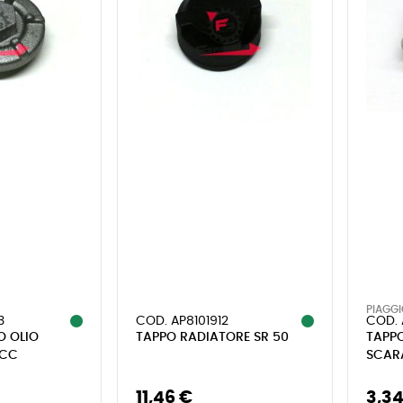
PIAGG
3
COD. AP8101912
COD.
O OLIO
TAPPO RADIATORE SR 50
TAPPO
0CC
SCAR
11,46 €
3,34