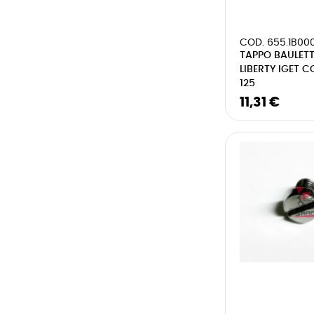
COD. 655.1B00
TAPPO BAULET
LIBERTY IGET 
125
11,31 €