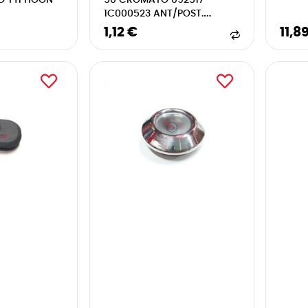
IO TYPHOON
50 CROMATO 092517 -
1C000523 ANT/POST.
GRANDE
1,12 €
11,8