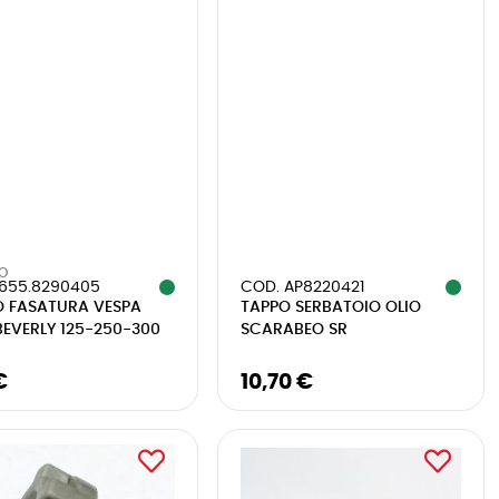
IO
 655.8290405
COD. AP8220421
O FASATURA VESPA
TAPPO SERBATOIO OLIO
EVERLY 125-250-300
SCARABEO SR
€
10,70 €