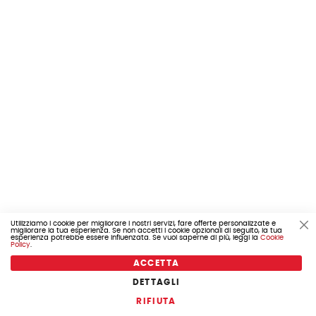
Utilizziamo i cookie per migliorare i nostri servizi, fare offerte personalizzate e
migliorare la tua esperienza. Se non accetti i cookie opzionali di seguito, la tua
Cl
esperienza potrebbe essere influenzata. Se vuoi saperne di più, leggi la
Cookie
Co
Policy
.
Ba
ACCETTA
DETTAGLI
COD. 059.600UN30002
RIFIUTA
RUOTA 3 00 4 CERCHIO FERRO COPERTONE UI307 +