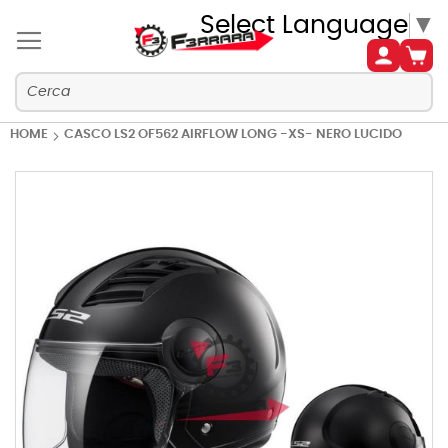
Select Language
▼
HOME
CASCO LS2 OF562 AIRFLOW LONG -XS- NERO LUCIDO
Vai
alla
fine
della
galleria
di
immagini