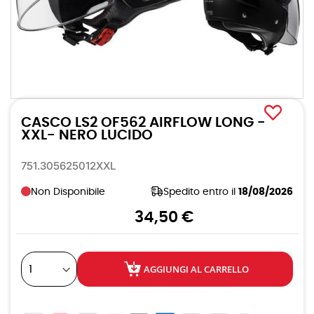
Vai
all'inizio
CASCO LS2 OF562 AIRFLOW LONG -
della
galleria
XXL- NERO LUCIDO
di
immagini
751.305625012XXL
Non Disponibile
Spedito entro il
18/08/2026
34,50 €
AGGIUNGI AL CARRELLO