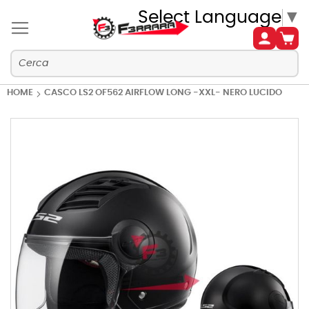
Select Language
▼
HOME
CASCO LS2 OF562 AIRFLOW LONG -XXL- NERO LUCIDO
Vai
alla
fine
della
galleria
di
immagini