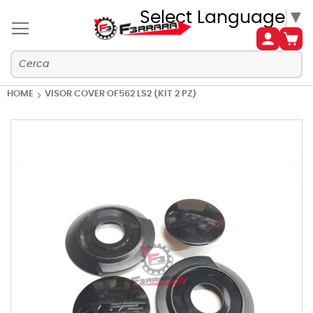
Select Language
▼
HOME
VISOR COVER OF562 LS2 (KIT 2 PZ)
Vai
alla
fine
della
galleria
di
immagini