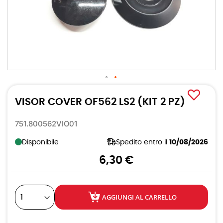
Vai
all'inizio
VISOR COVER OF562 LS2 (KIT 2 PZ)
della
galleria
di
751.800562VIO01
immagini
Disponibile
Spedito entro il
10/08/2026
6,30 €
AGGIUNGI AL CARRELLO