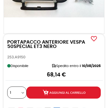
Vai
all'inizio
PORTAPACCO ANTERIORE VESPA
della
galleria
50SPECIAL ET3 NERO
di
immagini
253.A9150
Disponibile
Spedito entro il
10/08/2026
68,14 €
AGGIUNGI AL CARRELLO