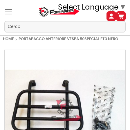
Select Language
▼
HOME
PORTAPACCO ANTERIORE VESPA 50SPECIAL ET3 NERO
Vai
alla
fine
della
galleria
di
immagini