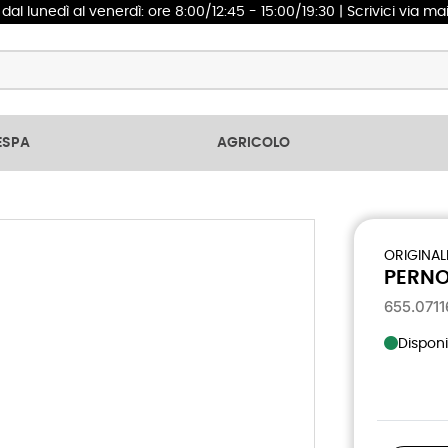
1
dal lunedì al venerdì: ore 8:00/12:45 - 15:00/19:30 | Scrivici via ma
ESPA
AGRICOLO
ORIGINAL
PERNO
655.0711
Disponi