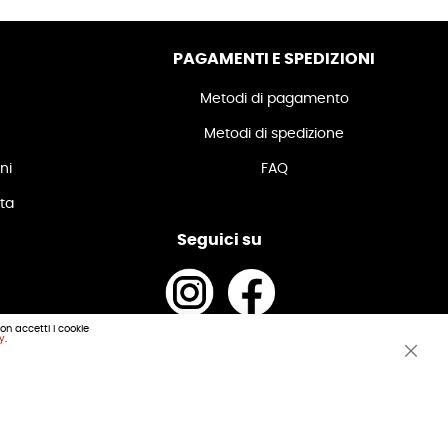
PAGAMENTI E SPEDIZIONI
Metodi di pagamento
Metodi di spedizione
ni
FAQ
ita
Seguici su
non accetti i cookie
cy
.
.IVA e C.F. 01489340719
Clos
zino Automotive
Cook
Bar