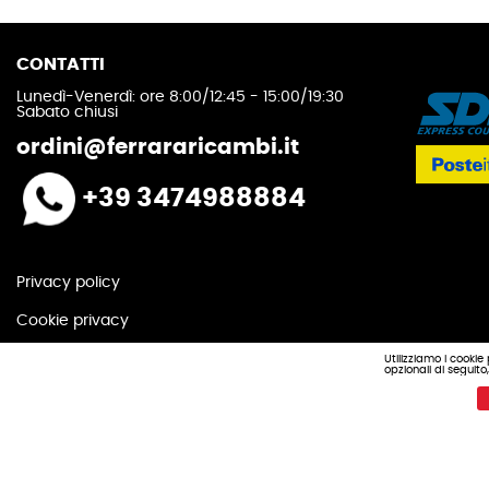
CONTATTI
Lunedì-Venerdì: ore 8:00/12:45 - 15:00/19:30
Sabato chiusi
ordini@ferrararicambi.it
+39 3474988884
Privacy policy
Cookie privacy
Utilizziamo i cookie
opzionali di seguit
Ferrara & Figli s.n.c.
Realizzazione e