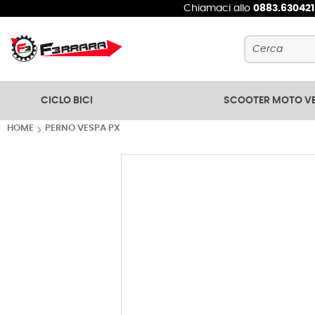
Chiamaci allo
0883.63042
Cerca
CICLO BICI
SCOOTER MOTO V
HOME
PERNO VESPA PX
Vai
alla
fine
della
galleria
di
immagini