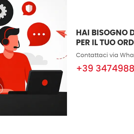
HAI BISOGNO D
PER IL TUO OR
Contattaci via Wha
+39 347498