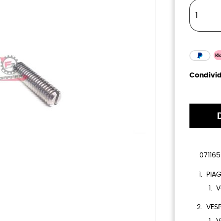
Condivid
071165
PIAG
V
VESP
V