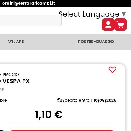
il
ordini@ferrararicambi.it
Select Language
▼
VTL APE
PORTER-QUARGO
E PIAGGIO
 VESPA PX
65
bile
Spedito entro il
10/08/2026
1,10 €