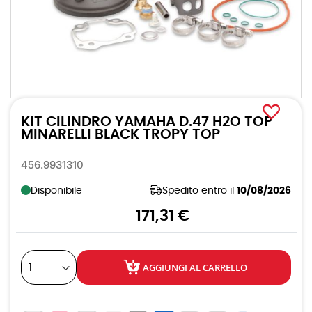
Vai
all'inizio
KIT CILINDRO YAMAHA D.47 H2O TOP
della
galleria
MINARELLI BLACK TROPY TOP
di
immagini
456.9931310
Disponibile
Spedito entro il
10/08/2026
171,31 €
AGGIUNGI AL CARRELLO