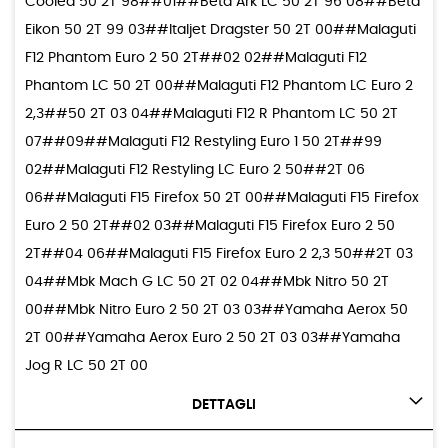
Cooled 50 2T 98##01##Beta Ark LC 50 2T 96 08##Beta
Eikon 50 2T 99 03##Italjet Dragster 50 2T 00##Malaguti
F12 Phantom Euro 2 50 2T##02 02##Malaguti F12
Phantom LC 50 2T 00##Malaguti F12 Phantom LC Euro 2
2,3##50 2T 03 04##Malaguti F12 R Phantom LC 50 2T
07##09##Malaguti F12 Restyling Euro 1 50 2T##99
02##Malaguti F12 Restyling LC Euro 2 50##2T 06
06##Malaguti F15 Firefox 50 2T 00##Malaguti F15 Firefox
Euro 2 50 2T##02 03##Malaguti F15 Firefox Euro 2 50
2T##04 06##Malaguti F15 Firefox Euro 2 2,3 50##2T 03
04##Mbk Mach G LC 50 2T 02 04##Mbk Nitro 50 2T
00##Mbk Nitro Euro 2 50 2T 03 03##Yamaha Aerox 50
2T 00##Yamaha Aerox Euro 2 50 2T 03 03##Yamaha
Jog R LC 50 2T 00
DETTAGLI