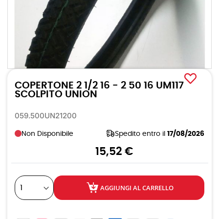
Vai
all'inizio
COPERTONE 2 1/2 16 - 2 50 16 UM117
della
galleria
SCOLPITO UNION
di
immagini
059.500UN21200
Non Disponibile
Spedito entro il
17/08/2026
15,52 €
AGGIUNGI AL CARRELLO