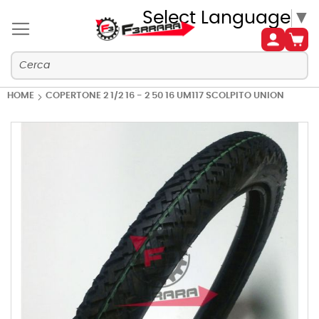
Select Language
▼
HOME
COPERTONE 2 1/2 16 - 2 50 16 UM117 SCOLPITO UNION
Vai
alla
fine
della
galleria
di
immagini