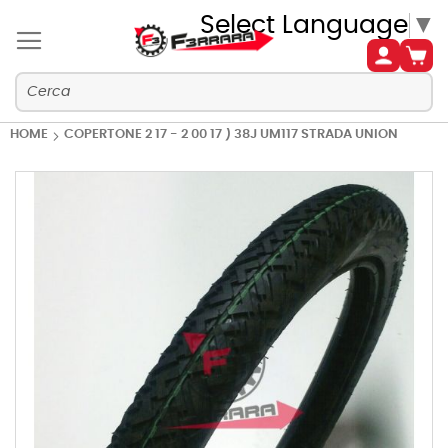
Select Language
▼
HOME
COPERTONE 2 17 - 2 00 17 ) 38J UM117 STRADA UNION
Vai
alla
fine
della
galleria
di
immagini