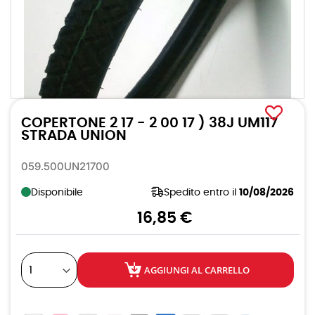
Vai
all'inizio
COPERTONE 2 17 - 2 00 17 ) 38J UM117
della
galleria
STRADA UNION
di
immagini
059.500UN21700
Disponibile
Spedito entro il
10/08/2026
16,85 €
AGGIUNGI AL CARRELLO