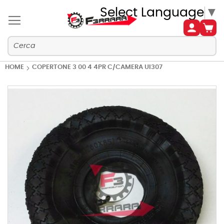
Select Language
▼
HOME
COPERTONE 3 00 4 4PR C/CAMERA UI307
Vai
alla
fine
della
galleria
di
immagini