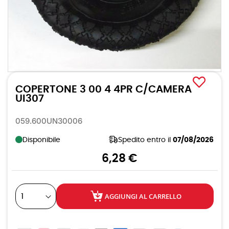
Vai
all'inizio
COPERTONE 3 00 4 4PR C/CAMERA
della
galleria
UI307
di
immagini
059.600UN30006
Disponibile
Spedito entro il
07/08/2026
6,28 €
AGGIUNGI AL CARRELLO