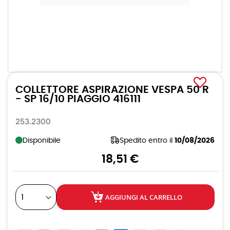
Vai
all'inizio
COLLETTORE ASPIRAZIONE VESPA 50 R
della
galleria
- SP 16/10 PIAGGIO 416111
di
immagini
253.2300
Disponibile
Spedito entro il
10/08/2026
18,51 €
AGGIUNGI AL CARRELLO