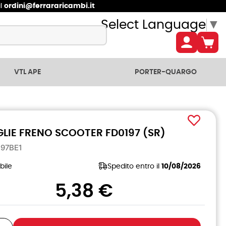
il
ordini@ferrararicambi.it
Select Language
▼
VTL APE
PORTER-QUARGO
GLIE FRENO SCOOTER FD0197 (SR)
197BE1
bile
Spedito entro il
10/08/2026
5,38 €