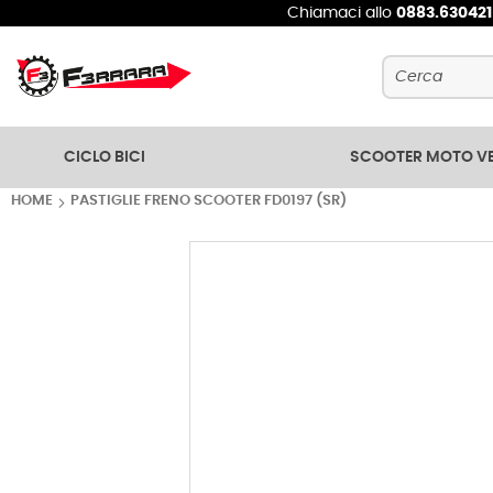
Chiamaci allo
0883.63042
Cerca
CICLO BICI
SCOOTER MOTO V
HOME
PASTIGLIE FRENO SCOOTER FD0197 (SR)
Vai
alla
fine
della
galleria
di
immagini