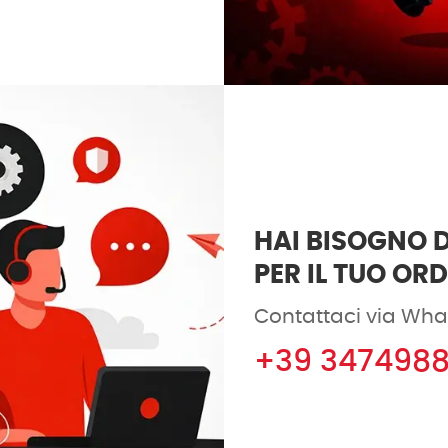
HAI BISOGNO D
PER IL TUO OR
Contattaci via Wha
+39 347498