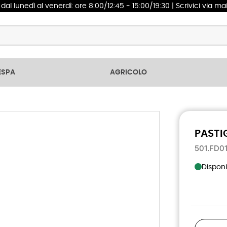
1
dal lunedì al venerdì: ore 8:00/12:45 - 15:00/19:30 | Scrivici via ma
ESPA
AGRICOLO
PASTI
501.FD0
Disponi