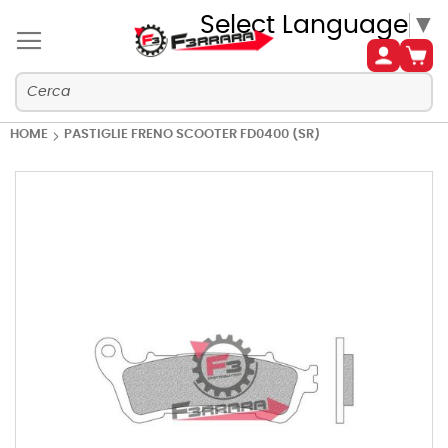
Select Language
▼
HOME
PASTIGLIE FRENO SCOOTER FD0400 (SR)
Vai
alla
fine
della
galleria
di
immagini