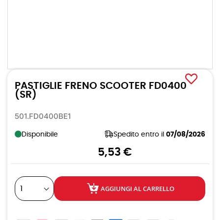
Vai
all'inizio
PASTIGLIE FRENO SCOOTER FD0400
della
galleria
(SR)
di
immagini
501.FD0400BE1
Disponibile
Spedito entro il
07/08/2026
5,53 €
AGGIUNGI AL CARRELLO