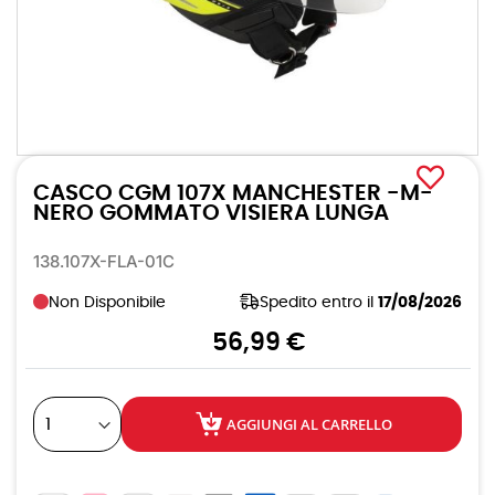
Vai
all'inizio
CASCO CGM 107X MANCHESTER -M-
della
galleria
NERO GOMMATO VISIERA LUNGA
di
immagini
138.107X-FLA-01C
Non Disponibile
Spedito entro il
17/08/2026
56,99 €
AGGIUNGI AL CARRELLO