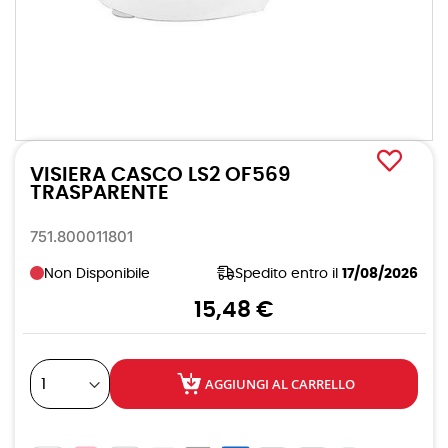
Vai
all'inizio
VISIERA CASCO LS2 OF569
della
galleria
TRASPARENTE
di
immagini
751.800011801
Non Disponibile
Spedito entro il
17/08/2026
15,48 €
AGGIUNGI AL CARRELLO