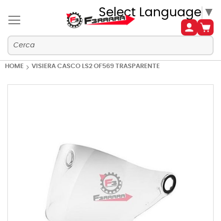
Select Language
▼
HOME
VISIERA CASCO LS2 OF569 TRASPARENTE
Vai
alla
fine
della
galleria
di
immagini