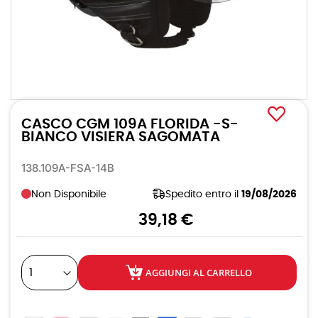
Vai
all'inizio
CASCO CGM 109A FLORIDA -S-
della
galleria
BIANCO VISIERA SAGOMATA
di
immagini
138.109A-FSA-14B
Non Disponibile
Spedito entro il
19/08/2026
39,18 €
AGGIUNGI AL CARRELLO