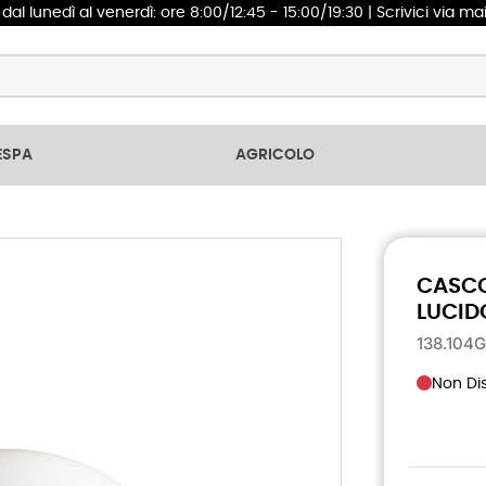
1
dal lunedì al venerdì: ore 8:00/12:45 - 15:00/19:30 | Scrivici via ma
ESPA
AGRICOLO
CASCO
LUCID
138.104
Non Dis