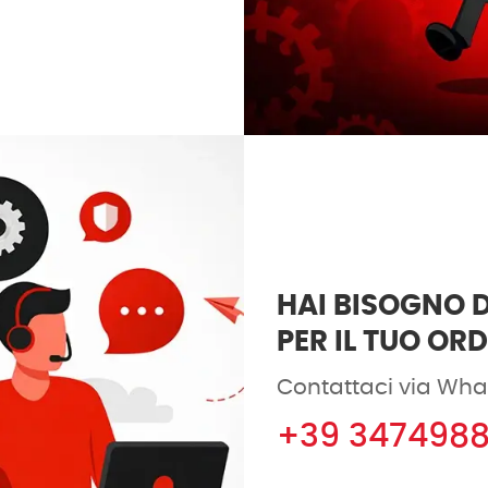
HAI BISOGNO D
PER IL TUO OR
Contattaci via Wha
+39 347498