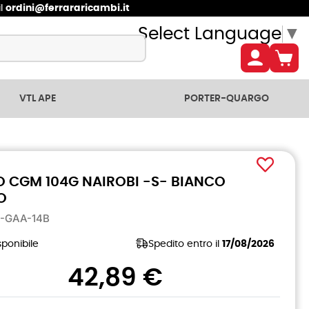
il
ordini@ferrararicambi.it
Select Language
▼
VTL APE
PORTER-QUARGO
 CGM 104G NAIROBI -S- BIANCO
O
G-GAA-14B
ponibile
Spedito entro il
17/08/2026
42,89 €