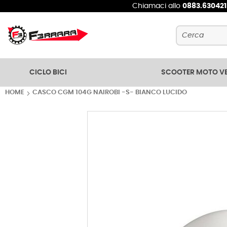
Chiamaci allo
0883.63042
Cerca
CICLO BICI
SCOOTER MOTO V
HOME
CASCO CGM 104G NAIROBI -S- BIANCO LUCIDO
Vai
alla
fine
della
galleria
di
immagini