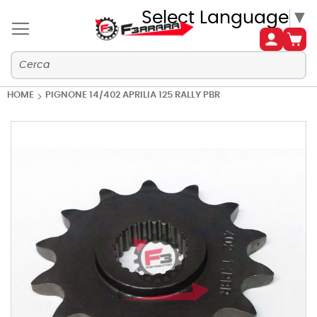
Select Language
▼
HOME
PIGNONE 14/402 APRILIA 125 RALLY PBR
Vai
alla
fine
della
galleria
di
immagini