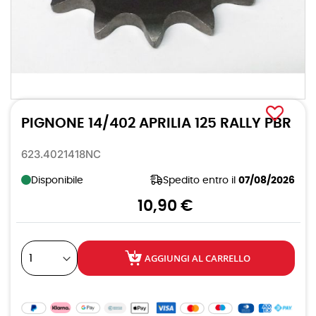
Vai
all'inizio
PIGNONE 14/402 APRILIA 125 RALLY PBR
della
galleria
di
623.4021418NC
immagini
Disponibile
Spedito entro il
07/08/2026
10,90 €
AGGIUNGI AL CARRELLO