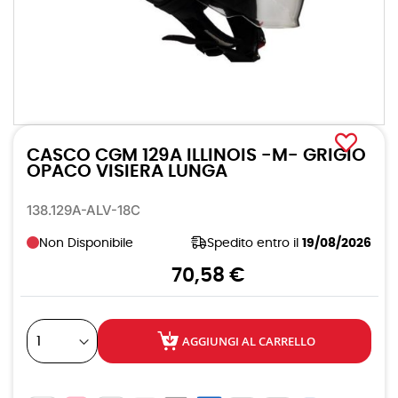
Vai
all'inizio
CASCO CGM 129A ILLINOIS -M- GRIGIO
della
galleria
OPACO VISIERA LUNGA
di
immagini
138.129A-ALV-18C
Non Disponibile
Spedito entro il
19/08/2026
70,58 €
AGGIUNGI AL CARRELLO