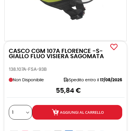
Vai
all'inizio
CASCO CGM 107A FLORENCE -S-
della
galleria
GIALLO FLUO VISIERA SAGOMATA
di
immagini
138.107A-FSA-93B
Non Disponibile
Spedito entro il
17/08/2026
55,84 €
AGGIUNGI AL CARRELLO