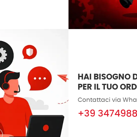
HAI BISOGNO D
PER IL TUO OR
Contattaci via Wha
+39 347498