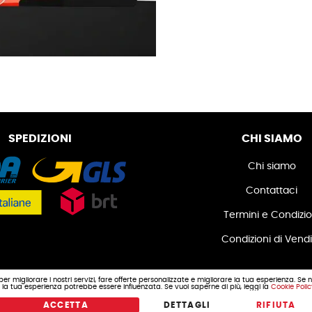
SPEDIZIONI
CHI SIAMO
Chi siamo
Contattaci
Termini e Condizio
Condizioni di Vend
PAGAMENTI SICURI
 per migliorare i nostri servizi, fare offerte personalizzate e migliorare la tua esperienza. Se 
o, la tua esperienza potrebbe essere influenzata. Se vuoi saperne di più, leggi la
Cookie Poli
ACCETTA
DETTAGLI
RIFIUTA