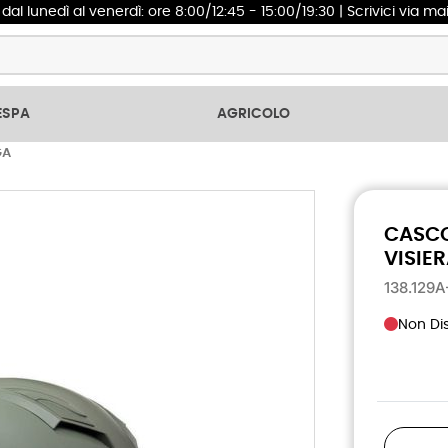
1
dal lunedì al venerdì: ore 8:00/12:45 - 15:00/19:30 | Scrivici via ma
ESPA
AGRICOLO
GA
CASCO
VISIE
138.129
Non Dis