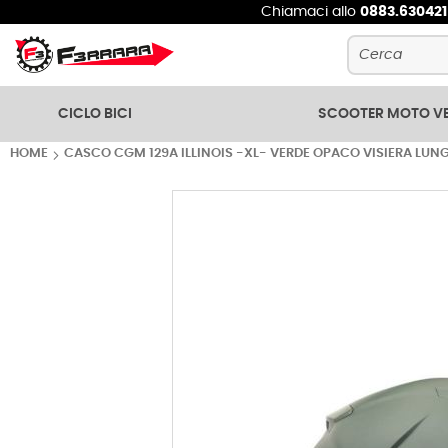
Chiamaci allo
0883.63042
Cerca
CICLO BICI
SCOOTER MOTO V
HOME
CASCO CGM 129A ILLINOIS -XL- VERDE OPACO VISIERA LUN
Vai
alla
fine
della
galleria
di
immagini