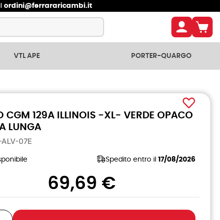
il
ordini@ferrararicambi.it
VTL APE
PORTER-QUARGO
 CGM 129A ILLINOIS -XL- VERDE OPACO
RA LUNGA
A-ALV-07E
ponibile
Spedito entro il
17/08/2026
69,69 €