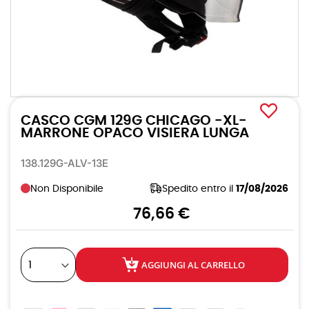
Vai
all'inizio
CASCO CGM 129G CHICAGO -XL-
della
galleria
MARRONE OPACO VISIERA LUNGA
di
immagini
138.129G-ALV-13E
Non Disponibile
Spedito entro il
17/08/2026
76,66 €
AGGIUNGI AL CARRELLO