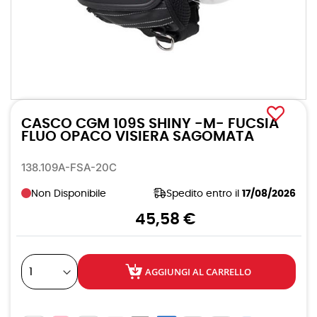
Vai
all'inizio
CASCO CGM 109S SHINY -M- FUCSIA
della
galleria
FLUO OPACO VISIERA SAGOMATA
di
immagini
138.109A-FSA-20C
Non Disponibile
Spedito entro il
17/08/2026
45,58 €
AGGIUNGI AL CARRELLO