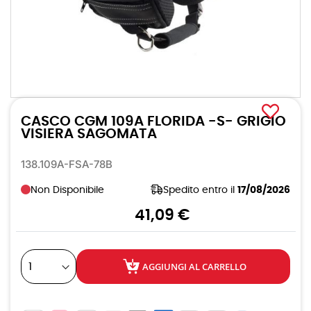
Vai
all'inizio
CASCO CGM 109A FLORIDA -S- GRIGIO
della
galleria
VISIERA SAGOMATA
di
immagini
138.109A-FSA-78B
Non Disponibile
Spedito entro il
17/08/2026
41,09 €
AGGIUNGI AL CARRELLO