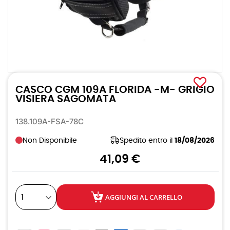
Vai
all'inizio
CASCO CGM 109A FLORIDA -M- GRIGIO
della
galleria
VISIERA SAGOMATA
di
immagini
138.109A-FSA-78C
Non Disponibile
Spedito entro il
18/08/2026
41,09 €
AGGIUNGI AL CARRELLO