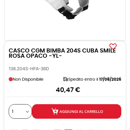
Vai
all'inizio
CASCO CGM BIMBA 204S CUBA SMILE
della
galleria
ROSA OPACO -YL-
di
immagini
138.204S-HFA-36D
Non Disponibile
Spedito entro il
17/08/2026
40,47 €
AGGIUNGI AL CARRELLO