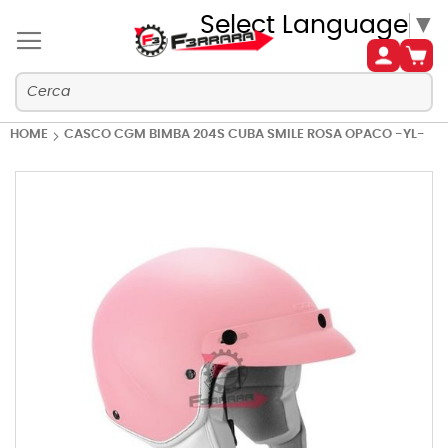
Select Language
▼
HOME
CASCO CGM BIMBA 204S CUBA SMILE ROSA OPACO -YL-
Vai
alla
fine
della
galleria
di
immagini