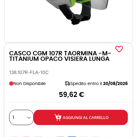
Vai
all'inizio
CASCO CGM 107R TAORMINA -M-
della
galleria
TITANIUM OPACO VISIERA LUNGA
di
immagini
138.107R-FLA-10C
Non Disponibile
Spedito entro il
20/08/2026
59,62 €
AGGIUNGI AL CARRELLO