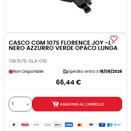
Vai
all'inizio
CASCO CGM 107S FLORENCE JOY -L-
della
galleria
NERO AZZURRO VERDE OPACO LUNGA
di
immagini
138.107S-GLA-01D
Non Disponibile
Spedito entro il
18/08/2026
66,44 €
AGGIUNGI AL CARRELLO