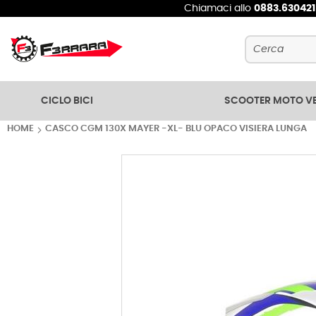
Chiamaci allo
0883.63042
Cerca
CICLO BICI
SCOOTER MOTO V
HOME
CASCO CGM 130X MAYER -XL- BLU OPACO VISIERA LUNGA
Vai
alla
fine
della
galleria
di
immagini