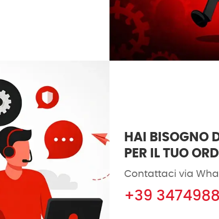
HAI BISOGNO D
PER IL TUO OR
Contattaci via Wha
+39 347498