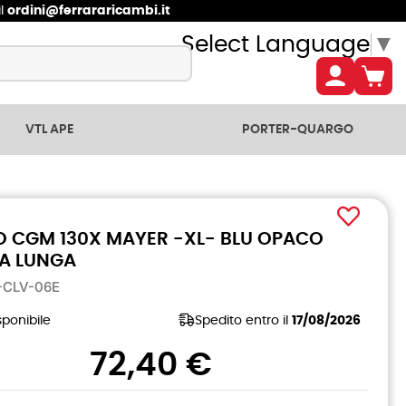
il
ordini@ferrararicambi.it
Select Language
▼
VTL APE
PORTER-QUARGO
 CGM 130X MAYER -XL- BLU OPACO
RA LUNGA
X-CLV-06E
ponibile
Spedito entro il
17/08/2026
72,40 €