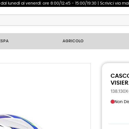
1
dal lunedì al venerdì: ore 8:00/12:45 - 15:00/19:30 | Scrivici via ma
ESPA
AGRICOLO
CASCO
VISIE
138.130
Non Dis