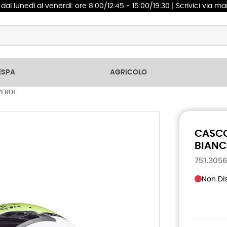
1
dal lunedì al venerdì: ore 8:00/12:45 - 15:00/19:30 | Scrivici via ma
ESPA
AGRICOLO
VERDE
CASCO
BIANC
751.305
Non Dis