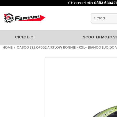
Chiamaci allo
0883.63042
Cerca
CICLO BICI
SCOOTER MOTO V
HOME
CASCO LS2 OF562 AIRFLOW RONNIE -XXL- BIANCO LUCIDO 
Vai
alla
fine
della
galleria
di
immagini