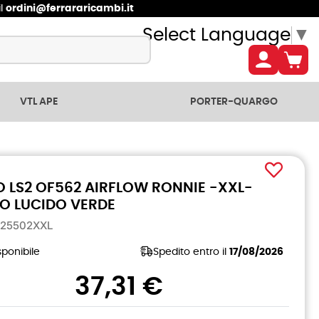
il
ordini@ferrararicambi.it
Select Language
▼
VTL APE
PORTER-QUARGO
 LS2 OF562 AIRFLOW RONNIE -XXL-
O LUCIDO VERDE
625502XXL
ponibile
Spedito entro il
17/08/2026
37,31 €