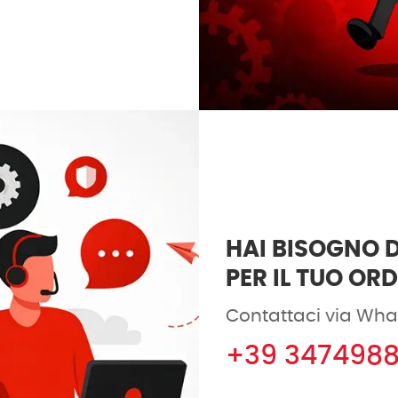
HAI BISOGNO D
PER IL TUO OR
Contattaci via Wha
+39 347498