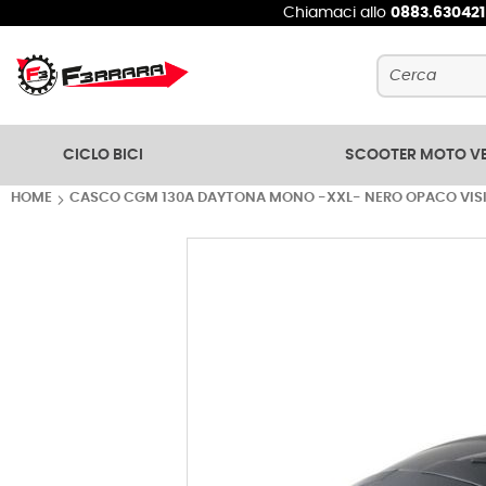
Chiamaci allo
0883.63042
Cerca
CICLO BICI
SCOOTER MOTO V
HOME
CASCO CGM 130A DAYTONA MONO -XXL- NERO OPACO VIS
Vai
alla
fine
della
galleria
di
immagini