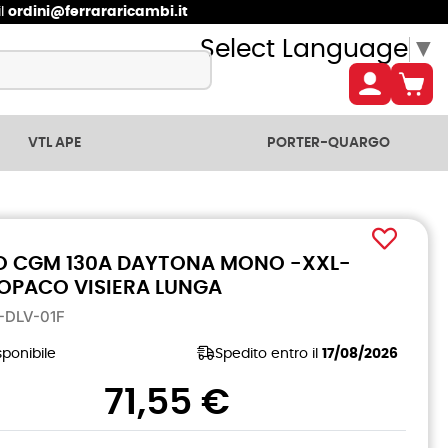
il
ordini@ferrararicambi.it
Select Language
▼
VTL APE
PORTER-QUARGO
 CGM 130A DAYTONA MONO -XXL-
OPACO VISIERA LUNGA
A-DLV-01F
ponibile
Spedito entro il
17/08/2026
71,55 €