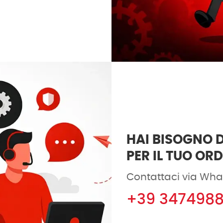
HAI BISOGNO D
PER IL TUO OR
Contattaci via Wha
+39 347498