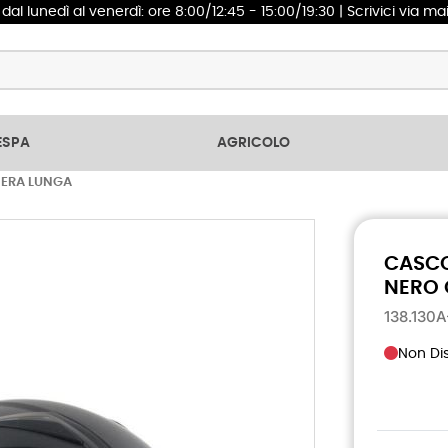
1
dal lunedì al venerdì: ore 8:00/12:45 - 15:00/19:30 | Scrivici via ma
ESPA
AGRICOLO
IERA LUNGA
CASCO
NERO 
138.130
Non Dis