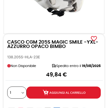
Vai
all'inizio
CASCO CGM 205S MAGIC SMILE -YXL-
della
galleria
AZZURRO OPACO BIMBO
di
immagini
138.205S-HLA-23E
Non Disponibile
Spedito entro il
19/08/2026
49,84 €
AGGIUNGI AL CARRELLO