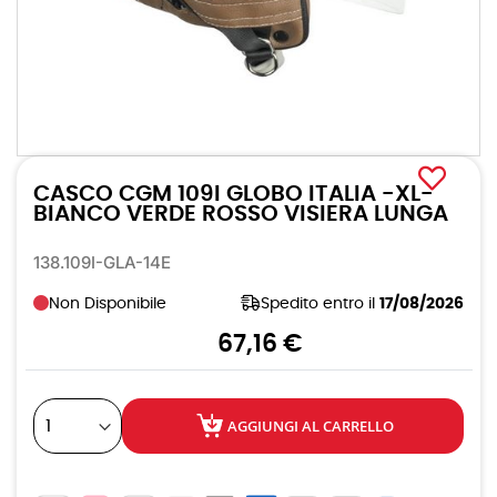
Vai
all'inizio
CASCO CGM 109I GLOBO ITALIA -XL-
della
galleria
BIANCO VERDE ROSSO VISIERA LUNGA
di
immagini
138.109I-GLA-14E
Non Disponibile
Spedito entro il
17/08/2026
67,16 €
AGGIUNGI AL CARRELLO