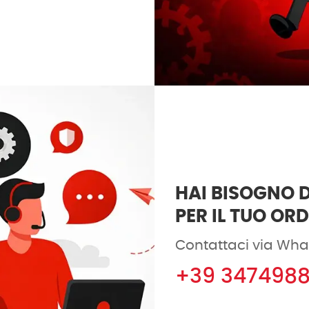
HAI BISOGNO D
PER IL TUO OR
Contattaci via Wha
+39 347498