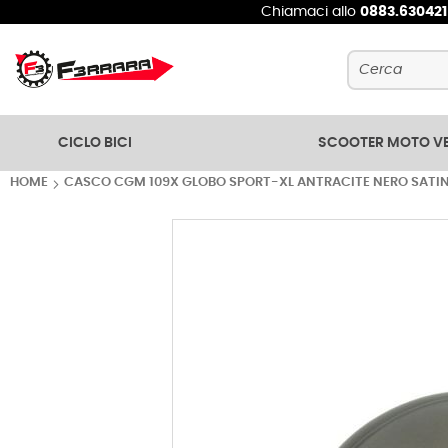
Chiamaci allo
0883.63042
Cerca
CICLO BICI
SCOOTER MOTO V
HOME
CASCO CGM 109X GLOBO SPORT-XL ANTRACITE NERO SATI
Vai
alla
fine
della
galleria
di
immagini