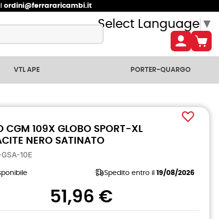
il
ordini@ferrararicambi.it
Select Language
▼
VTL APE
PORTER-QUARGO
 CGM 109X GLOBO SPORT-XL
CITE NERO SATINATO
X-GSA-10E
ponibile
Spedito entro il
19/08/2026
51,96 €