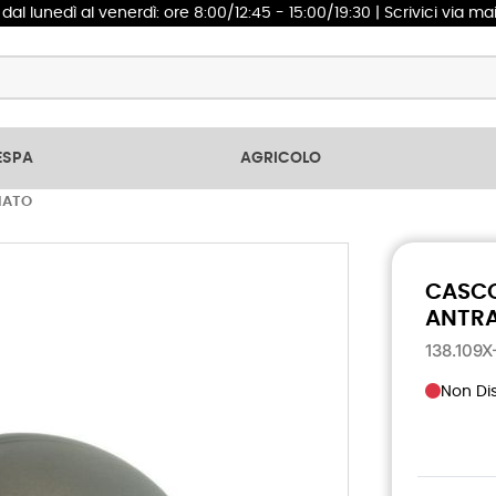
1
dal lunedì al venerdì: ore 8:00/12:45 - 15:00/19:30 | Scrivici via ma
ESPA
AGRICOLO
NATO
CASCO
ANTRA
138.109
Non Dis