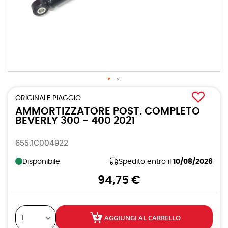
Vai
all'inizio
ORIGINALE PIAGGIO
della
AMMORTIZZATORE POST. COMPLETO
galleria
di
BEVERLY 300 - 400 2021
immagini
655.1C004922
Disponibile
Spedito entro il
10/08/2026
94,75 €
AGGIUNGI AL CARRELLO