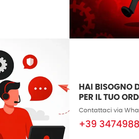
HAI BISOGNO D
PER IL TUO OR
Contattaci via Wha
+39 347498