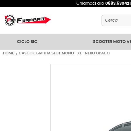
Chiamaci allo
0883.63042
Cerca
CICLO BICI
SCOOTER MOTO V
HOME
CASCO CGM 111A SLOT MONO -XL- NERO OPACO
Vai
alla
fine
della
galleria
di
immagini