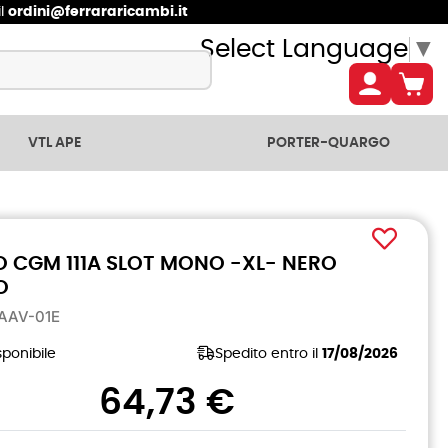
il
ordini@ferrararicambi.it
Select Language
▼
VTL APE
PORTER-QUARGO
 CGM 111A SLOT MONO -XL- NERO
O
-AAV-01E
ponibile
Spedito entro il
17/08/2026
64,73 €