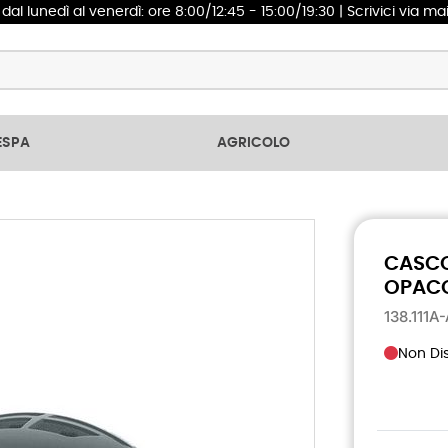
1
dal lunedì al venerdì: ore 8:00/12:45 - 15:00/19:30 | Scrivici via ma
ESPA
AGRICOLO
CASCO
OPAC
138.111A
Non Dis