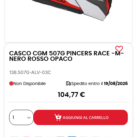
Vai
all'inizio
CASCO CGM 507G PINCERS RACE -M-
della
galleria
NERO ROSSO OPACO
di
immagini
138.507G-ALV-03C
Non Disponibile
Spedito entro il
19/08/2026
104,77 €
AGGIUNGI AL CARRELLO