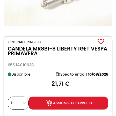
Vai
all'inizio
ORIGINALE PIAGGIO
della
CANDELA MR8BI-8 LIBERTY IGET VESPA
galleria
di
PRIMAVERA
immagini
655.1A010638
Disponibile
Spedito entro il
10/08/2026
21,71 €
AGGIUNGI AL CARRELLO