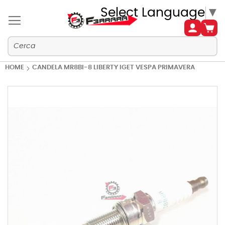
Select Language
▼
HOME
CANDELA MR8BI-8 LIBERTY IGET VESPA PRIMAVERA
Vai
alla
fine
della
galleria
di
immagini