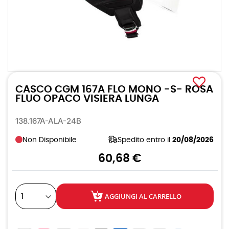
Vai
all'inizio
CASCO CGM 167A FLO MONO -S- ROSA
della
galleria
FLUO OPACO VISIERA LUNGA
di
immagini
138.167A-ALA-24B
Non Disponibile
Spedito entro il
20/08/2026
60,68 €
AGGIUNGI AL CARRELLO