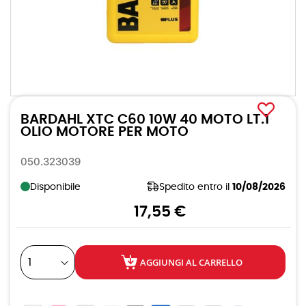
Vai
all'inizio
BARDAHL XTC C60 10W 40 MOTO LT.1
della
galleria
OLIO MOTORE PER MOTO
di
immagini
050.323039
Disponibile
Spedito entro il
10/08/2026
17,55 €
AGGIUNGI AL CARRELLO